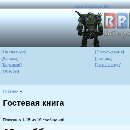
Главная
|
Регистрация
|
Вход
[
На главную
]
[
Прохождения
]
[
Качаем
]
[
Тактика
]
[
Картинки
]
[
Читы и коды
]
[
Обзоры
]
Главная
»
Гостевая книга
Показано
1
-
15
из
19
сообщений